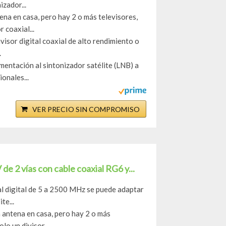
izador...
ena en casa, pero hay 2 o más televisores,
 coaxial...
ivisor digital coaxial de alto rendimiento o
.
ntación al sintonizador satélite (LNB) a
onales...
VER PRECIO SIN COMPROMISO
 2 vías con cable coaxial RG6 y...
ial digital de 5 a 2500 MHz se puede adaptar
te...
antena en casa, pero hay 2 o más
lo un divisor...