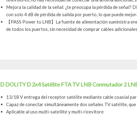
Mejora la calidad de la señal: ¿te preocupa la pérdida de señal? D
con solo 4 dB de pérdida de salida por puerto, lo que puede mejora
【PASS Power to LNB】La fuente de alimentación suministra energ
de todos los puertos, sin necesidad de comprar cables adicionales,
D DOLITY D 2x4 Satélite FTA TV LNB Conmutador 2 LNB
13/18 V entrega del receptor satélite mediante cable coaxial pa
Capaz de conectar simultáneamente dos señales TV satélite, qu
Aplicable al uso multi-satellite y multi-ricevitore