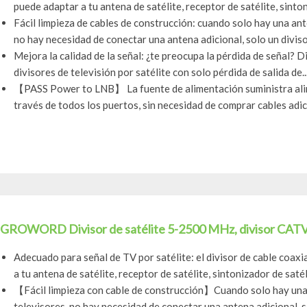
puede adaptar a tu antena de satélite, receptor de satélite, sinton
Fácil limpieza de cables de construcción: cuando solo hay una ant
no hay necesidad de conectar una antena adicional, solo un divisor
Mejora la calidad de la señal: ¿te preocupa la pérdida de señal? D
divisores de televisión por satélite con solo pérdida de salida de..
【PASS Power to LNB】 La fuente de alimentación suministra alime
través de todos los puertos, sin necesidad de comprar cables adici
GROWORD Divisor de satélite 5-2500 MHz, divisor CATV de
Adecuado para señal de TV por satélite: el divisor de cable coax
a tu antena de satélite, receptor de satélite, sintonizador de satéli
【Fácil limpieza con cable de construcción】Cuando solo hay una 
televisores, no hay necesidad de conectar una antena adicional, so