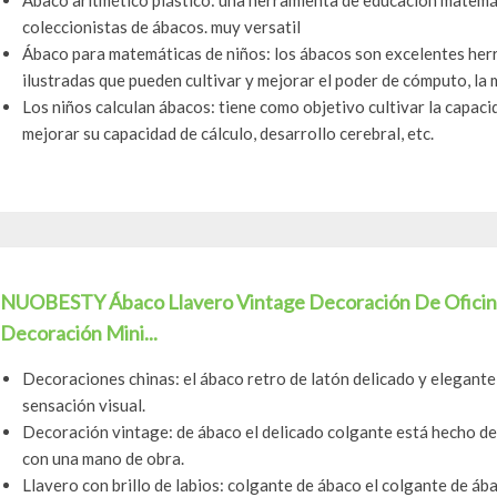
Ábaco aritmético plástico: una herramienta de educación matemá
coleccionistas de ábacos. muy versatil
Ábaco para matemáticas de niños: los ábacos son excelentes her
ilustradas que pueden cultivar y mejorar el poder de cómputo, la m
Los niños calculan ábacos: tiene como objetivo cultivar la capaci
mejorar su capacidad de cálculo, desarrollo cerebral, etc.
NUOBESTY Ábaco Llavero Vintage Decoración De Oficina 
Decoración Mini...
Decoraciones chinas: el ábaco retro de latón delicado y elegante,
sensación visual.
Decoración vintage: de ábaco el delicado colgante está hecho de 
con una mano de obra.
Llavero con brillo de labios: colgante de ábaco el colgante de ába