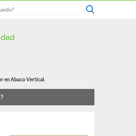
idad
or en Abaco Vertical
.
s?