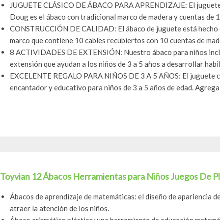
JUGUETE CLÁSICO DE ÁBACO PARA APRENDIZAJE: El juguete de
Doug es el ábaco con tradicional marco de madera y cuentas de 10
CONSTRUCCIÓN DE CALIDAD: El ábaco de juguete está hecho co
marco que contiene 10 cables recubiertos con 10 cuentas de made
8 ACTIVIDADES DE EXTENSIÓN: Nuestro ábaco para niños incluy
extensión que ayudan a los niños de 3 a 5 años a desarrollar habi
EXCELENTE REGALO PARA NIÑOS DE 3 A 5 AÑOS: El juguete clás
encantador y educativo para niños de 3 a 5 años de edad. Agrega e
Toyvian 12 Ábacos Herramientas para Niños Juegos De Plás
Ábacos de aprendizaje de matemáticas: el diseño de apariencia de
atraer la atención de los niños.