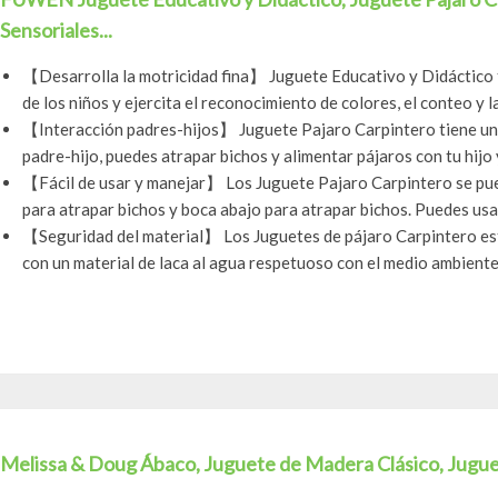
Sensoriales...
【Desarrolla la motricidad fina】 Juguete Educativo y Didáctico f
de los niños y ejercita el reconocimiento de colores, el conteo y la
【Interacción padres-hijos】 Juguete Pajaro Carpintero tiene un 
padre-hijo, puedes atrapar bichos y alimentar pájaros con tu hijo y
【Fácil de usar y manejar】 Los Juguete Pajaro Carpintero se pu
para atrapar bichos y boca abajo para atrapar bichos. Puedes usar 
【Seguridad del material】 Los Juguetes de pájaro Carpintero est
con un material de laca al agua respetuoso con el medio ambiente 
Melissa & Doug Ábaco, Juguete de Madera Clásico, Juguete