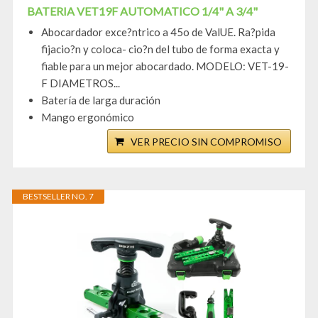
BATERIA VET19F AUTOMATICO 1/4" A 3/4"
Abocardador exce?ntrico a 45o de ValUE. Ra?pida
fijacio?n y coloca- cio?n del tubo de forma exacta y
fiable para un mejor abocardado. MODELO: VET-19-
F DIAMETROS...
Batería de larga duración
Mango ergonómico
VER PRECIO SIN COMPROMISO
BESTSELLER NO. 7