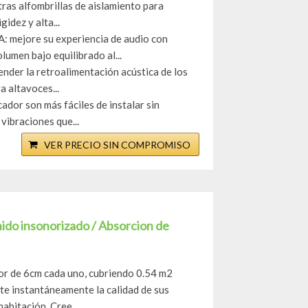
s alfombrillas de aislamiento para
idez y alta...
mejore su experiencia de audio con
umen bajo equilibrado al...
er la retroalimentación acústica de los
a altavoces...
dor son más fáciles de instalar sin
vibraciones que...
VER PRECIO SIN COMPROMISO
nido insonorizado / Absorcion de
or de 6cm cada uno, cubriendo 0.54 m2
te instantáneamente la calidad de sus
abitación. Cree...