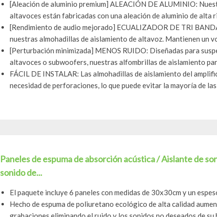
[Aleación de aluminio premium] ALEACIÓN DE ALUMINIO: Nuestra
altavoces están fabricadas con una aleación de aluminio de alta rig
[Rendimiento de audio mejorado] ECUALIZADOR DE TRI BANDA: 
nuestras almohadillas de aislamiento de altavoz. Mantienen un vol
[Perturbación minimizada] MENOS RUIDO: Diseñadas para suspend
altavoces o subwoofers, nuestras alfombrillas de aislamiento par
FÁCIL DE INSTALAR: Las almohadillas de aislamiento del amplifica
necesidad de perforaciones, lo que puede evitar la mayoría de las 
Paneles de espuma de absorción acústica / Aislante de so
sonido de...
El paquete incluye 6 paneles con medidas de 30x30cm y un espes
Hecho de espuma de poliuretano ecológico de alta calidad aumen
grabaciones eliminando el ruido y los sonidos no deseados de su h