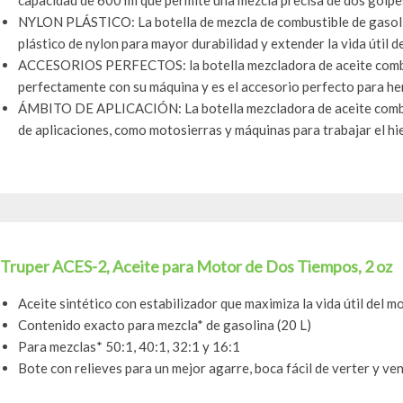
capacidad de 600 ml que permite una mezcla precisa de dos golpes.
NYLON PLÁSTICO: La botella de mezcla de combustible de gasolin
plástico de nylon para mayor durabilidad y extender la vida útil d
ACCESORIOS PERFECTOS: la botella mezcladora de aceite combu
perfectamente con su máquina y es el accesorio perfecto para herr
ÁMBITO DE APLICACIÓN: La botella mezcladora de aceite combu
de aplicaciones, como motosierras y máquinas para trabajar el hie
Truper ACES-2, Aceite para Motor de Dos Tiempos, 2 oz
Aceite sintético con estabilizador que maximiza la vida útil del 
Contenido exacto para mezcla* de gasolina (20 L)
Para mezclas* 50:1, 40:1, 32:1 y 16:1
Bote con relieves para un mejor agarre, boca fácil de verter y vent