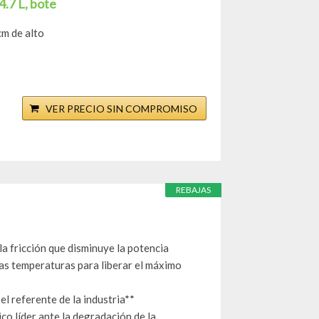
4.7 L, bote
cm de alto
VER PRECIO SIN COMPROMISO
REBAJAS
 la fricción que disminuye la potencia
tas temperaturas para liberar el máximo
l referente de la industria**
co líder ante la degradación de la