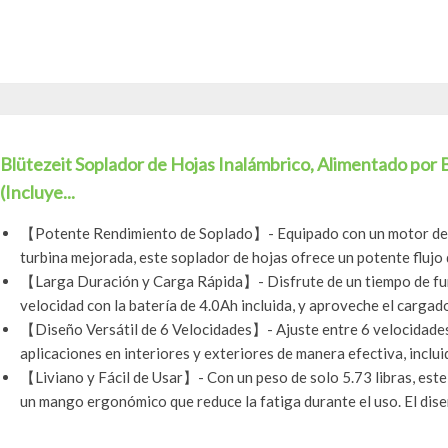
Blütezeit Soplador de Hojas Inalámbrico, Alimentado por
(Incluye...
【Potente Rendimiento de Soplado】- Equipado con un motor de al
turbina mejorada, este soplador de hojas ofrece un potente flujo d
【Larga Duración y Carga Rápida】- Disfrute de un tiempo de fun
velocidad con la batería de 4.0Ah incluida, y aproveche el cargado
【Diseño Versátil de 6 Velocidades】- Ajuste entre 6 velocidades
aplicaciones en interiores y exteriores de manera efectiva, inclui
【Liviano y Fácil de Usar】- Con un peso de solo 5.73 libras, este
un mango ergonómico que reduce la fatiga durante el uso. El diseñ