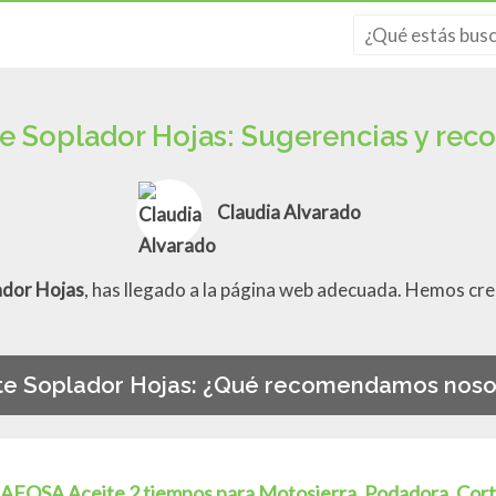
te Soplador Hojas: Sugerencias y re
Claudia Alvarado
ador Hojas
, has llegado a la página web adecuada. Hemos cre
te Soplador Hojas: ¿Qué recomendamos noso
AFOSA Aceite 2 tiempos para Motosierra, Podadora, Cor