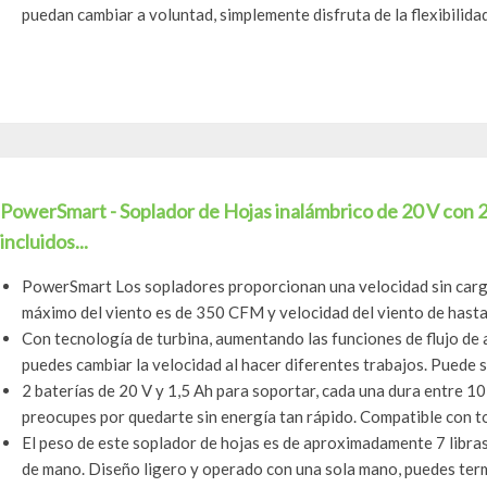
puedan cambiar a voluntad, simplemente disfruta de la flexibilidad 
PowerSmart - Soplador de Hojas inalámbrico de 20 V con 2
incluidos...
PowerSmart Los sopladores proporcionan una velocidad sin ca
máximo del viento es de 350 CFM y velocidad del viento de hasta 
Con tecnología de turbina, aumentando las funciones de flujo de 
puedes cambiar la velocidad al hacer diferentes trabajos. Puede so
2 baterías de 20 V y 1,5 Ah para soportar, cada una dura entre 10 
preocupes por quedarte sin energía tan rápido. Compatible con tod
El peso de este soplador de hojas es de aproximadamente 7 libra
de mano. Diseño ligero y operado con una sola mano, puedes termi