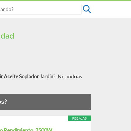
idad
ir Aceite Soplador Jardin
? ¡No podrías
os?
REBAJAS
o Rendimiento, 2500W