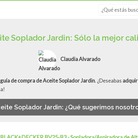
ite Soplador Jardin: Sólo la mejor cal
Claudia Alvarado
guía de compra de Aceite Soplador Jardin
. ¿Deseabas
adquir
da!
eite Soplador Jardin: ¿Qué sugerimos nosotr
BLACK+DECKER BV25-B3 - Sopladora/Aspiradora de Alt