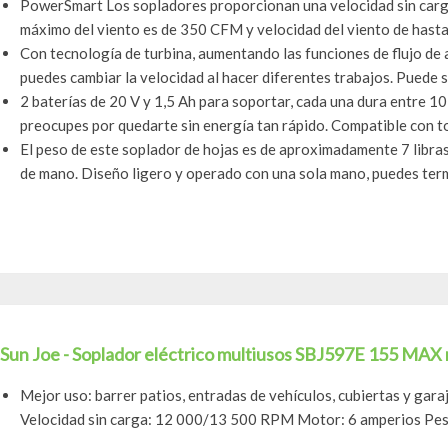
PowerSmart Los sopladores proporcionan una velocidad sin ca
máximo del viento es de 350 CFM y velocidad del viento de hasta 
Con tecnología de turbina, aumentando las funciones de flujo de 
puedes cambiar la velocidad al hacer diferentes trabajos. Puede so
2 baterías de 20 V y 1,5 Ah para soportar, cada una dura entre 10 
preocupes por quedarte sin energía tan rápido. Compatible con tod
El peso de este soplador de hojas es de aproximadamente 7 libra
de mano. Diseño ligero y operado con una sola mano, puedes termi
Sun Joe - Soplador eléctrico multiusos SBJ597E 155 MAX
Mejor uso: barrer patios, entradas de vehículos, cubiertas y gara
Velocidad sin carga: 12 000/13 500 RPM Motor: 6 amperios Peso