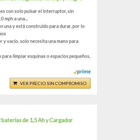
s con solo pulsar el interruptor, sin
0 mph a una...
n una y está construido para durar, por lo
ños
 y vacío, solo necesita una mano para
lo para limpiar esquinas o espacios pequeños,
VER PRECIO SIN COMPROMISO
 baterías de 1,5 Ah y Cargador