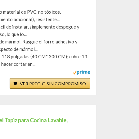
aterial de PVC, no tóxicos,
mento adicional), resistente...
il de instalar, simplemente despegue y
, lo que lo...
 mármol. Rasgue el forro adhesivo y
specto de mármol...
118 pulgadas (40 CM* 300 CM); cubre 13
acer cortar en...
VER PRECIO SIN COMPROMISO
l Tapiz para Cocina Lavable,