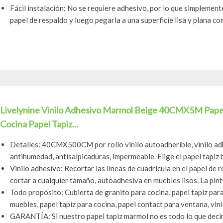
Fácil instalación: No se requiere adhesivo, por lo que simplemente
papel de respaldo y luego pegarla a una superficie lisa y plana com
Livelynine Vinilo Adhesivo Marmol Beige 40CMX5M Pape
Cocina Papel Tapiz...
Detalles: 40CMX500CM por rollo vinilo autoadherible, vinilo ad
antihumedad, antisalpicaduras, impermeable. Elige el papel tapiz b
Vinilo adhesivo: Recortar las líneas de cuadrícula en el papel de
cortar a cualquier tamaño, autoadhesiva en muebles lisos. La pintu
Todo propósito: Cubierta de granito para cocina, papel tapiz par
muebles, papel tapiz para cocina, papel contact para ventana, vinil
GARANTÍA: Si nuestro papel tapiz marmol no es todo lo que deci