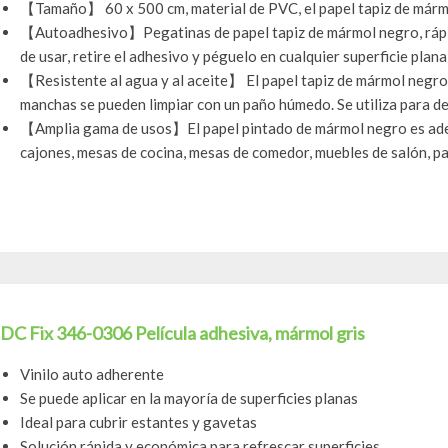
【Tamaño】 60 x 500 cm, material de PVC, el papel tapiz de mármol
【Autoadhesivo】Pegatinas de papel tapiz de mármol negro, rápido 
de usar, retire el adhesivo y péguelo en cualquier superficie plana y
【Resistente al agua y al aceite】 El papel tapiz de mármol negro es
manchas se pueden limpiar con un paño húmedo. Se utiliza para dec
【Amplia gama de usos】El papel pintado de mármol negro es adec
cajones, mesas de cocina, mesas de comedor, muebles de salón, pa
DC Fix 346-0306 Película adhesiva, mármol gris
Vinilo auto adherente
Se puede aplicar en la mayoría de superficies planas
Ideal para cubrir estantes y gavetas
Solución rápida y económica para refrescar superficies