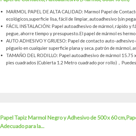
MARMOL PAPEL DE ALTA CALIDAD: Marmol Papel de Contacto m
ecológicos,superficie lisa, fácil de limpiar, autoadhesivo (sin pega
FÁCIL INSTALACIÓN: Papel autoadhesivo de mármol, rápido y fác
pegue, ahorre tiempo y presupuesto.El papel de mármol es hermoso
AUTO ADHESIVO Y GRUESO: Papel de contacto auto-adhesivo de
péguelo en cualquier superficie plana y seca. patrón de mármol, a
TAMAÑO DEL RODILLO: Papel autoadhesivo de mármol 15.75 x 
pies cuadrados (Cubierta 1.2 Metro cuadrado por rollo)，Puedes h
Papel Tapiz Marmol Negro y Adhesivo de 500 x 60 cm,Pape
Adecuado para la...