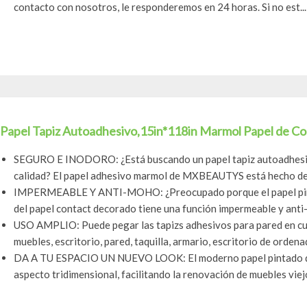
contacto con nosotros, le responderemos en 24 horas. Si no est...
Papel Tapiz Autoadhesivo,15in*118in Marmol Papel de Cont
SEGURO E INODORO: ¿Está buscando un papel tapiz autoadhesiv
calidad? El papel adhesivo marmol de MXBEAUTYS está hecho de 
IMPERMEABLE Y ANTI-MOHO: ¿Preocupado porque el papel pin
del papel contact decorado tiene una función impermeable y anti-
USO AMPLIO: Puede pegar las tapizs adhesivos para pared en cual
muebles, escritorio, pared, taquilla, armario, escritorio de ordena
DA A TU ESPACIO UN NUEVO LOOK: El moderno papel pintado de 
aspecto tridimensional, facilitando la renovación de muebles viejos