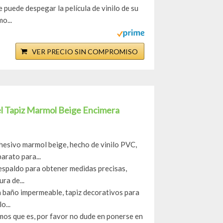
 puede despegar la película de vinilo de su
o...
VER PRECIO SIN COMPROMISO
l Tapiz Marmol Beige Encimera
hesivo marmol beige, hecho de vinilo PVC,
arato para...
 respaldo para obtener medidas precisas,
ra de...
a baño impermeable, tapiz decorativos para
o...
mos que es, por favor no dude en ponerse en