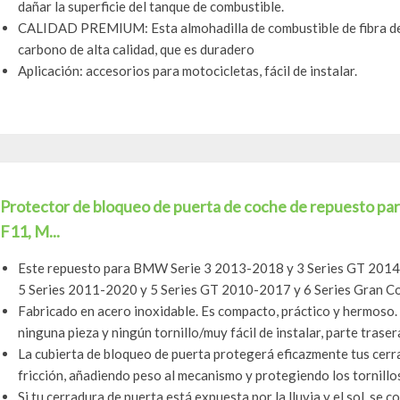
dañar la superficie del tanque de combustible.
CALIDAD PREMIUM: Esta almohadilla de combustible de fibra de 
carbono de alta calidad, que es duradero
Aplicación: accesorios para motocicletas, fácil de instalar.
Protector de bloqueo de puerta de coche de repuesto pa
F11, M...
Este repuesto para BMW Serie 3 2013-2018 y 3 Series GT 201
5 Series 2011-2020 y 5 Series GT 2010-2017 y 6 Series Gran Co
Fabricado en acero inoxidable. Es compacto, práctico y hermoso. F
ninguna pieza y ningún tornillo/muy fácil de instalar, parte trasera
La cubierta de bloqueo de puerta protegerá eficazmente tus cerr
fricción, añadiendo peso al mecanismo y protegiendo los tornillos 
Si tu cerradura de puerta está expuesta por la lluvia y el sol, se