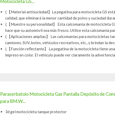
Motocicleta GS...
ξ【Material antisuciedad】La pegatina para motocicleta GS está h
calidad, que eliminará la menor cantidad de polvo y suciedad duran
ξ【Muestre su personalidad】 Esta calcomanía de motocicleta GS l
hace que su automóvil sea más fresco. Utilice esta calcomanía para
ξ【Aplicaciones amplias】 Las calcomanías para motocicletas ta
camiones, SUV, botes, vehículos recreativos, etc., y brindan la dec
ξ【Función reflectante】 La pegatina de la motocicleta tiene una 
impreso en color. El vehículo puede ver claramente la advertencia 
Paraserbatoio Motocicleta Gas Pantalla Depósito de Co
para BM.W...
3d gel motocicleta tanque protector