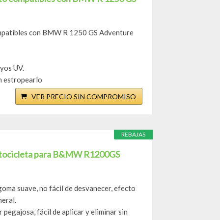
ompatibles con BMW R 1250 GS Adventure
ayos UV.
n estropearlo
VER PRECIO SIN COMPROMISO
REBAJAS
Motocicleta para B&MW R1200GS
goma suave, no fácil de desvanecer, efecto
eral.
pegajosa, fácil de aplicar y eliminar sin