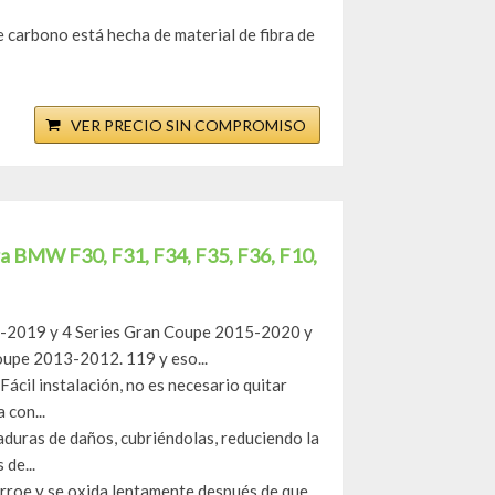
carbono está hecha de material de fibra de
VER PRECIO SIN COMPROMISO
ra BMW F30, F31, F34, F35, F36, F10,
4-2019 y 4 Series Gran Coupe 2015-2020 y
upe 2013-2012. 119 y eso...
ácil instalación, no es necesario quitar
 con...
aduras de daños, cubriéndolas, reduciendo la
de...
 corroe y se oxida lentamente después de que