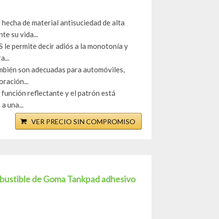
echa de material antisuciedad de alta
te su vida...
e permite decir adiós a la monotonía y
...
mbién son adecuadas para automóviles,
oración...
función reflectante y el patrón está
a una...
VER PRECIO SIN COMPROMISO
mbustible de Goma Tankpad adhesivo