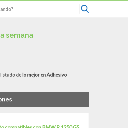
da semana
 listado de
lo mejor en Adhesivo
ones
moto compatibles con BMW R 1250 GS