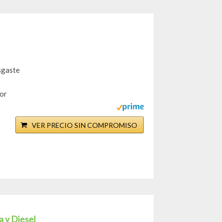
sgaste
tor
VER PRECIO SIN COMPROMISO
 y Diesel