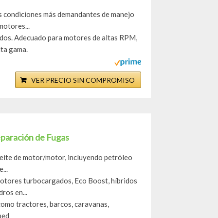
las condiciones más demandantes de manejo
motores...
ados. Adecuado para motores de altas RPM,
lta gama.
VER PRECIO SIN COMPROMISO
eparación de Fugas
aceite de motor/motor, incluyendo petróleo
...
motores turbocargados, Eco Boost, híbridos
dros en...
 como tractores, barcos, caravanas,
ped