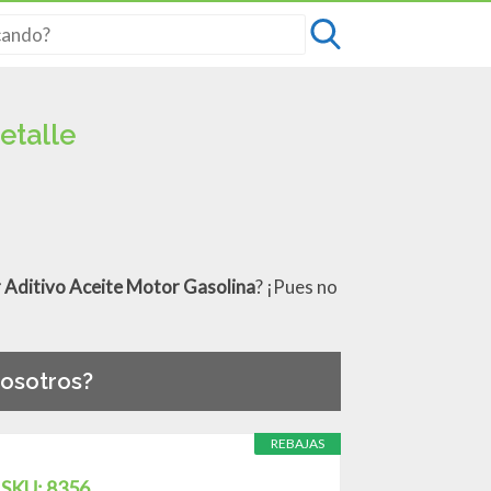
etalle
 Aditivo Aceite Motor Gasolina
? ¡Pues no
osotros?
REBAJAS
| SKU: 8356