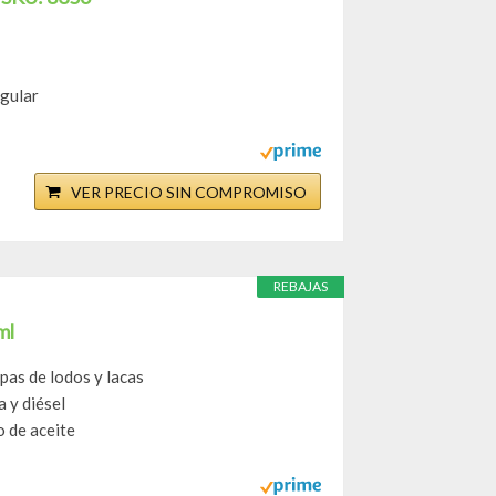
egular
VER PRECIO SIN COMPROMISO
REBAJAS
ml
pas de lodos y lacas
a y diésel
o de aceite