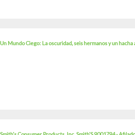
Un Mundo Ciego: La oscuridad, seis hermanos y un hacha af
Smith's Consumer Products, Inc. Smith'S 9001794 - Afilad