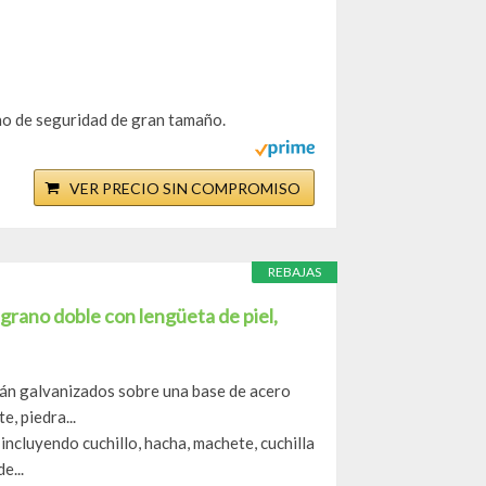
o de seguridad de gran tamaño.
VER PRECIO SIN COMPROMISO
REBAJAS
rano doble con lengüeta de piel,
tán galvanizados sobre una base de acero
e, piedra...
 incluyendo cuchillo, hacha, machete, cuchilla
e...