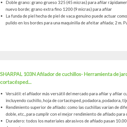
Doble grano: grano grueso 325 (45 micras) para afilar rápidamen
nuevo borde; grano extra fino 1200 (9 micras) para afilar
La funda de piel hecha de piel de vaca genuino puede actuar como
pulido en los bordes para una maquinilla de afeitar afilada; 2 m. P
SHARPAL 103N Afilador de cuchillos- Herramienta de jardí
cortacésped...
Versátil: el afilador más versátil del mercado para afilar y afilar c
incluyendo cuchillo, hoja de cortacésped, podadora, podadora, tije
Rendimiento superior de afilado: como las cuchillas varían de dife
doble, etc., para cumplir con el mejor rendimiento de afilado para c
Duradero: todos los materiales abrasivos de afilado pasan 10.00