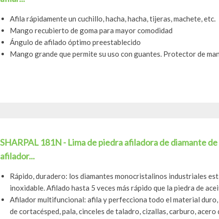
Afila rápidamente un cuchillo, hacha, hacha, tijeras, machete, etc.
Mango recubierto de goma para mayor comodidad
Ángulo de afilado óptimo preestablecido
Mango grande que permite su uso con guantes. Protector de man
SHARPAL 181N - Lima de piedra afiladora de diamante de g
afilador...
Rápido, duradero: los diamantes monocristalinos industriales es
inoxidable. Afilado hasta 5 veces más rápido que la piedra de aceit
Afilador multifuncional: afila y perfecciona todo el material duro,
de cortacésped, pala, cinceles de taladro, cizallas, carburo, acero d