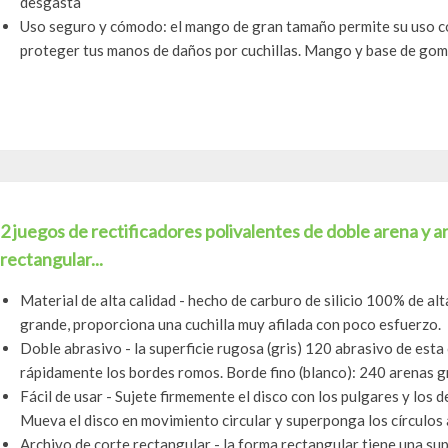
desgasta
Uso seguro y cómodo: el mango de gran tamaño permite su uso c
proteger tus manos de daños por cuchillas. Mango y base de gom
2 juegos de rectificadores polivalentes de doble arena y a
rectangular...
Material de alta calidad - hecho de carburo de silicio 100% de alt
grande, proporciona una cuchilla muy afilada con poco esfuerzo.
Doble abrasivo - la superficie rugosa (gris) 120 abrasivo de esta 
rápidamente los bordes romos. Borde fino (blanco): 240 arenas gru
Fácil de usar - Sujete firmemente el disco con los pulgares y los
Mueva el disco en movimiento circular y superponga los círculos a
Archivo de corte rectangular - la forma rectangular tiene una supe