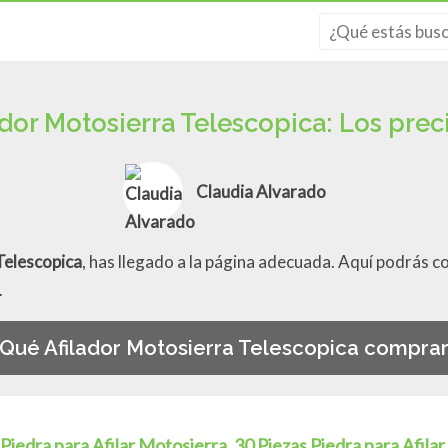
ador Motosierra Telescopica: Los prec
Claudia Alvarado
Telescopica
, has llegado a la página adecuada. Aquí podrás c
.
Qué Afilador Motosierra Telescopica compra
Piedra para Afilar Motosierra, 30 Piezas Piedra para Afila