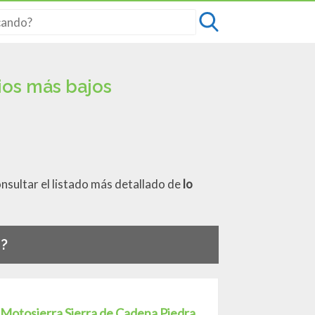
ios más bajos
onsultar el listado más detallado de
lo
r?
r Motosierra Sierra de Cadena Piedra