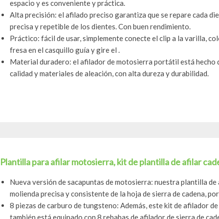
espacio y es conveniente y práctica.
Alta precisión: el afilado preciso garantiza que se repare cada d
precisa y repetible de los dientes. Con buen rendimiento.
Práctico: fácil de usar, simplemente conecte el clip a la varilla, co
fresa en el casquillo guía y gire el .
Material duradero: el afilador de motosierra portátil está hecho
calidad y materiales de aleación, con alta dureza y durabilidad.
Plantilla para afilar motosierra, kit de plantilla de afilar c
Nueva versión de sacapuntas de motosierra: nuestra plantilla de
molienda precisa y consistente de la hoja de sierra de cadena, por 
8 piezas de carburo de tungsteno: Además, este kit de afilador d
también está equipado con 8 rebabas de afilador de sierra de caden