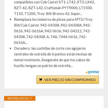
compatibles con Cub Cad et XT1-LT42, XT2-LX42,
RZT-42, RZT-L42, Craftsman PYT9000, LT1500,
T110, T1200, Troy-Bilt Bronco 42, Super...
Reemplaza los números de pieza: para MTD/Troy
Bilt/Cub Cad et: 942-04308, 942-04308A, 942-
0616, 942-0616A, 942-0656, 942-04312, 742-
04308, 742-04308. A, 74A, 7444-0616, 742-
0616A...
Duradero: las cuchillas de corte con agujeros
centrales de estrella de 6 puntos están hechas de
metal resistente. Asegúrate de que tus cubos de
husillo tengan un patrón de estrella...
VER PRECIO SIN COMPROMISO
BESTSELLER NO. 7