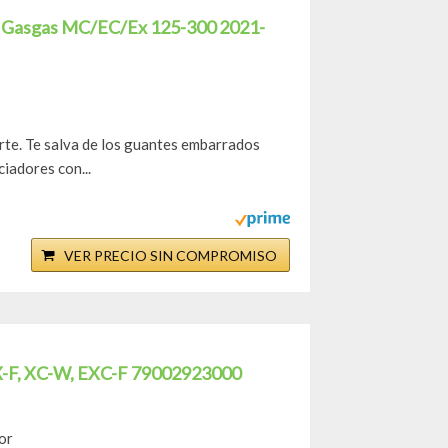
n Gasgas MC/EC/Ex 125-300 2021-
porte. Te salva de los guantes embarrados
iadores con...
VER PRECIO SIN COMPROMISO
 SX-F, XC-W, EXC-F 79002923000
or