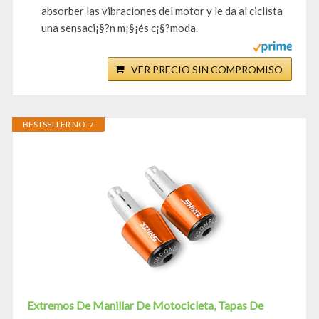
absorber las vibraciones del motor y le da al ciclista
una sensaci¡§?n m¡§¡és c¡§?moda.
VER PRECIO SIN COMPROMISO
BESTSELLER NO. 7
Extremos De Manillar De Motocicleta, Tapas De