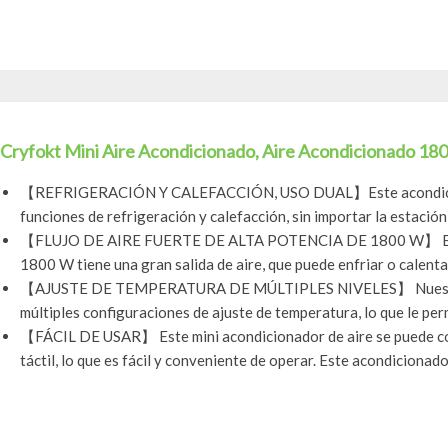
Cryfokt Mini Aire Acondicionado, Aire Acondicionado 180
【REFRIGERACIÓN Y CALEFACCIÓN, USO DUAL】Este acondicion
funciones de refrigeración y calefacción, sin importar la estación
【FLUJO DE AIRE FUERTE DE ALTA POTENCIA DE 1800 W】 El aco
1800 W tiene una gran salida de aire, que puede enfriar o calentar
【AJUSTE DE TEMPERATURA DE MÚLTIPLES NIVELES】 Nuestro 
múltiples configuraciones de ajuste de temperatura, lo que le permi
【FÁCIL DE USAR】 Este mini acondicionador de aire se puede con
táctil, lo que es fácil y conveniente de operar. Este acondicionador