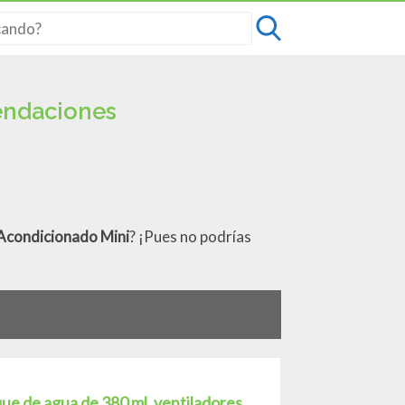
endaciones
 Acondicionado Mini
? ¡Pues no podrías
que de agua de 380 ml, ventiladores