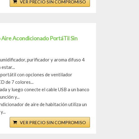
VER PRECIO SIN COMPROMISO
o Aire Acondicionado PortáTil Sin
midificador, purificador y aroma difuso 4
estar...
portátil con opciones de ventilador
D de 7 colores...
da y luego conecte el cable USB a un banco
nción y...
icionador de aire de habitación utiliza un
...
VER PRECIO SIN COMPROMISO