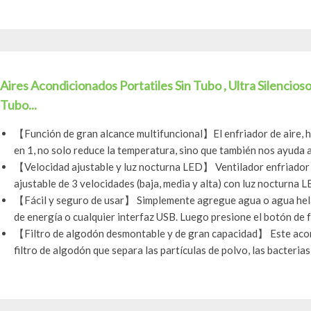
Aires Acondicionados Portatiles Sin Tubo , Ultra Silencios
Tubo...
【Función de gran alcance multifuncional】El enfriador de aire, hu
en 1, no solo reduce la temperatura, sino que también nos ayuda a 
【Velocidad ajustable y luz nocturna LED】 Ventilador enfriador 
ajustable de 3 velocidades (baja, media y alta) con luz nocturna LE
【Fácil y seguro de usar】 Simplemente agregue agua o agua hela
de energía o cualquier interfaz USB. Luego presione el botón de fu
【Filtro de algodón desmontable y de gran capacidad】 Este acond
filtro de algodón que separa las partículas de polvo, las bacterias y