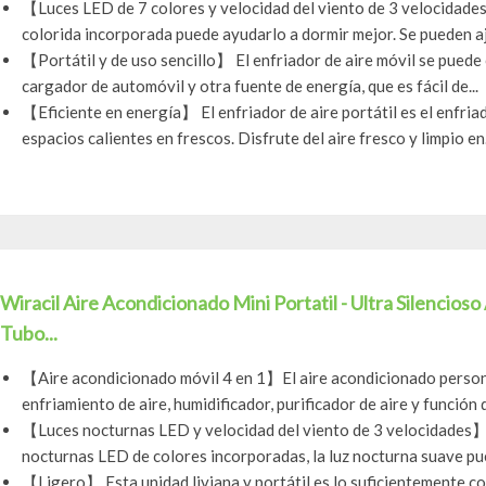
【Luces LED de 7 colores y velocidad del viento de 3 velocidade
colorida incorporada puede ayudarlo a dormir mejor. Se pueden aju
【Portátil y de uso sencillo】 El enfriador de aire móvil se puede
cargador de automóvil y otra fuente de energía, que es fácil de...
【Eficiente en energía】 El enfriador de aire portátil es el enfria
espacios calientes en frescos. Disfrute del aire fresco y limpio en.
Wiracil Aire Acondicionado Mini Portatil - Ultra Silencios
Tubo...
【Aire acondicionado móvil 4 en 1】El aire acondicionado person
enfriamiento de aire, humidificador, purificador de aire y función d
【Luces nocturnas LED y velocidad del viento de 3 velocidades】 E
nocturnas LED de colores incorporadas, la luz nocturna suave pue
【Ligero】 Esta unidad liviana y portátil es lo suficientemente c