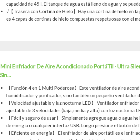
capacidad de 45 l. El tanque de agua está lleno de agua y se puede
√【Trasera con Cortina de Hielo】Hay una cortina de hielo en la pa
es 4 capas de cortinas de hielo compuestas respetuosas con el me
Mini Enfriador De Aire Acondicionado PortáTil - Ultra Sil
Sin...
【Función 4 en 1 Multi Poderosa】Este ventilador de aire acondic
humidificador y purificador, sino también un pequeño ventilador de
【Velocidad ajustable y luz nocturna LED】 Ventilador enfriador 
ajustable de 3 velocidades (baja, media y alta) con luz nocturna LE
【Fácil y seguro de usar】 Simplemente agregue agua o agua hela
de energía o cualquier interfaz USB. Luego presione el botón de fu
【Eficiente en energía】 El enfriador de aire portátil es el enfria