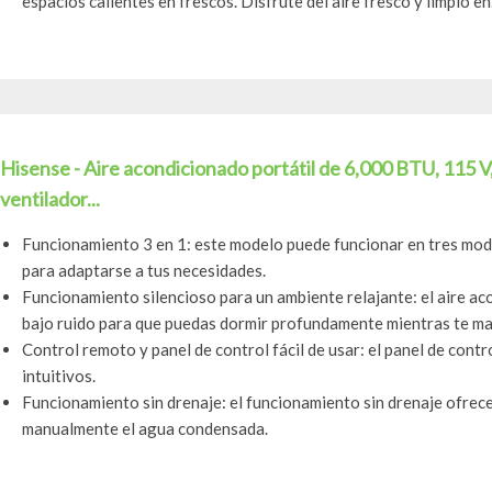
espacios calientes en frescos. Disfrute del aire fresco y limpio en.
Hisense - Aire acondicionado portátil de 6,000 BTU, 115 V,
ventilador...
Funcionamiento 3 en 1: este modelo puede funcionar en tres modos
para adaptarse a tus necesidades.
Funcionamiento silencioso para un ambiente relajante: el aire ac
bajo ruido para que puedas dormir profundamente mientras te ma
Control remoto y panel de control fácil de usar: el panel de contr
intuitivos.
Funcionamiento sin drenaje: el funcionamiento sin drenaje ofrec
manualmente el agua condensada.