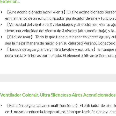
Exterior...
【Aire acondicionado móvil 4 en 1】El aire acondicionado person
enfriamiento de aire, humidificador, purificador de aire y función d
【Velocidad del viento de 3 velocidades y dirección del viento a
tiene una velocidad del viento de 3 niveles (alta, media, baja) y la..
【Fácil de usar】 Todo lo que tiene que hacer es verter agua y cub
sea la mejor manera de hacerlo en su caluroso verano. Conéctelo a
【Tanque de agua grande y filtro lavable y extraíble】 El tanque d
dura hasta 3-5 horas por llenado. El elemento filtrante tiene una g
Ventilador Colorair, Ultra Silencioso Aires Acondicionados 
【Función de gran alcance multifuncional】El enfriador de aire, hu
en 1, no solo reduce la temperatura, sino que también nos ayuda a 