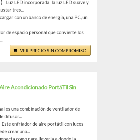
s】 Luz LED incorporada: la luz LED suave y
star tres...
 cargar con un banco de energía, una PC, un
dor de espacio personal que convierte los
..
VER PRECIO SIN COMPROMISO
o Aire Acondicionado PortáTil Sin
al es una combinación de ventilador de
e difusor...
ste enfriador de aire portátil con luces
de crear una...
ompacta como para llevarla a donde la