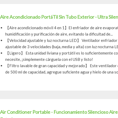
Aire Acondicionado PortáTil Sin Tubo Exterior - Ultra Silen
【Aire acondicionado móvil 4 en 1】El enfriador de aire evaporati
humidificación y purificación de aire, evitando la dificultad de...
【Velocidad ajustable y luz nocturna LED】 Ventilador enfriador 
ajustable de 3 velocidades (baja, media y alta) con luz nocturna LE
【Ligero】 Esta unidad liviana y portátil es lo suficientemente c
necesite, ¡simplemente cárguela con el USB y listo!
【Filtro lavable de gran capacidad y mejorado】 Este ventilador 
de 500 ml de capacidad, agregue suficiente agua y hielo de una sol
Air Conditioner Portable - Funcionamiento Silencioso Air