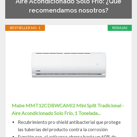
Aire Acondicionado Solo Frio: ¿Qué
recomendamos nosotros?
BESTSELLER NO. 1
REBAJAS
Mabe MMT12CDBWCAMI2 Mini Split Tradicional -
Aire Acondicionado Solo Frío, 1 Tonelada...
Recubrimiento pro shield antibacterial que protege
las tuberías del producto contra la corrosión
Función eco, al activarse ahorra hasta un 60% de