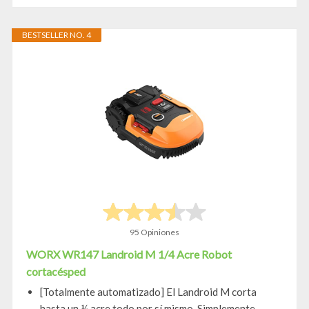
BESTSELLER NO. 4
95 Opiniones
WORX WR147 Landroid M 1/4 Acre Robot
cortacésped
[Totalmente automatizado] El Landroid M corta
hasta un ¼ acre todo por sí mismo. Simplemente