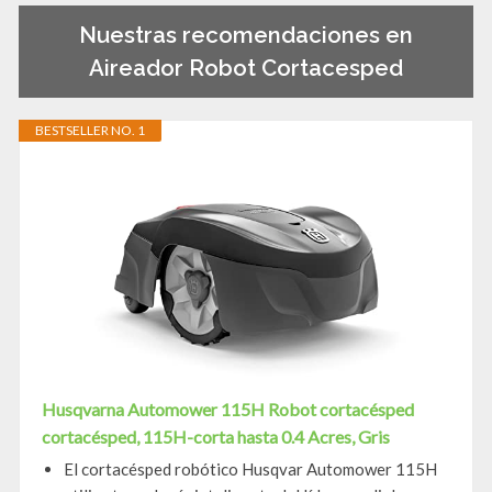
Nuestras recomendaciones en
Aireador Robot Cortacesped
BESTSELLER NO. 1
Husqvarna Automower 115H Robot cortacésped
cortacésped, 115H-corta hasta 0.4 Acres, Gris
El cortacésped robótico Husqvar Automower 115H