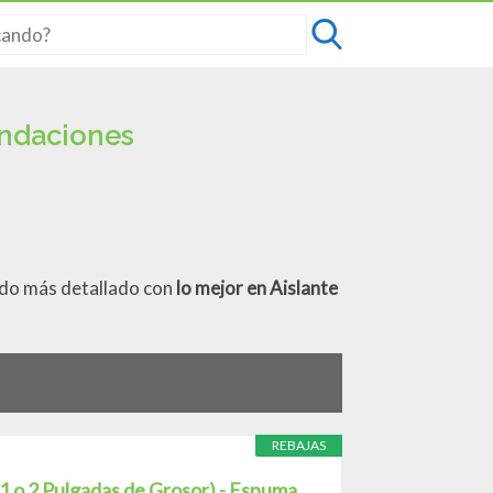
endaciones
tado más detallado con
lo mejor en Aislante
REBAJAS
o 2 Pulgadas de Grosor) - Espuma