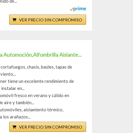
ido de...
VER PRECIO SIN COMPROMISO
 Automoción,Alfombrilla Aislante...
 cortafuegos, chasis, baúles, tapas de
viento...
er tiene un excelente rendimiento de
instalar en...
móvil fresco en verano y cálido en
 aire y también...
utomóviles, aislamiento térmico,
 los arañazos...
VER PRECIO SIN COMPROMISO