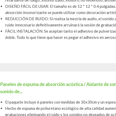
retardante de fuego, insonorizado, inodoro, no venenoso, antidesl
DISEÑO FÁCIL DE USAR: El tamaño es de 12 * 12 * 0.4 pulgadas. 
absorción insonorizante se puede utilizar como decoración artístic
REDUCCIÓN DE RUIDO: Si realiza la mezcla de audio, el sonido a
ruido innecesario definitivamente arruinará la sesión de grabación
FÁCIL INSTALACIÓN: Se aceptan tanto el adhesivo de pulverizaci
doble. Todo lo que tiene que hacer es pegar el adhesivo en aerosol 
Paneles de espuma de absorción acústica / Aislante de so
sonido de...
El paquete incluye 6 paneles con medidas de 30x30cm y un espes
Hecho de espuma de poliuretano ecológico de alta calidad aumen
grabaciones eliminando el ruido y los sonidos no deseados de su h