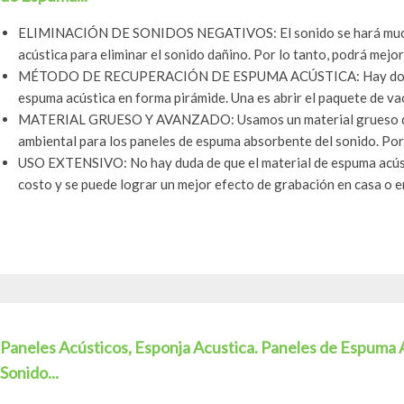
ELIMINACIÓN DE SONIDOS NEGATIVOS: El sonido se hará mucho
acústica para eliminar el sonido dañino. Por lo tanto, podrá mejora
MÉTODO DE RECUPERACIÓN DE ESPUMA ACÚSTICA: Hay dos man
espuma acústica en forma pirámide. Una es abrir el paquete de vac
MATERIAL GRUESO Y AVANZADO: Usamos un material grueso de r
ambiental para los paneles de espuma absorbente del sonido. Por l
USO EXTENSIVO: No hay duda de que el material de espuma acústi
costo y se puede lograr un mejor efecto de grabación en casa o en 
Paneles Acústicos, Esponja Acustica. Paneles de Espuma A
Sonido...