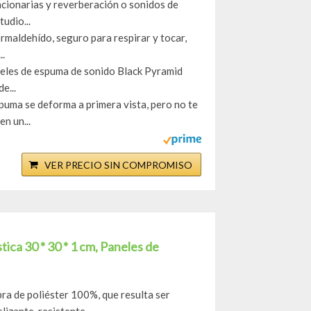
acionarias y reverberación o sonidos de
udio...
ormaldehído, seguro para respirar y tocar,
..
neles de espuma de sonido Black Pyramid
e...
spuma se deforma a primera vista, pero no te
n un...
VER PRECIO SIN COMPROMISO
ca 30 * 30 * 1 cm, Paneles de
 de poliéster 100%, que resulta ser