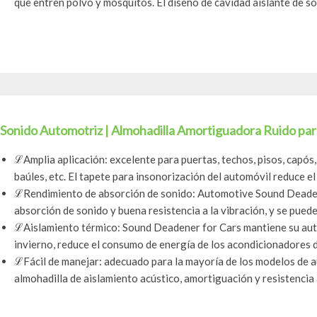
que entren polvo y mosquitos. El diseño de cavidad aislante de son
Sonido Automotriz | Almohadilla Amortiguadora Ruido para
ℒAmplia aplicación: excelente para puertas, techos, pisos, capós,
baúles, etc. El tapete para insonorización del automóvil reduce el 
ℒRendimiento de absorción de sonido: Automotive Sound Deaden
absorción de sonido y buena resistencia a la vibración, y se puede 
ℒAislamiento térmico: Sound Deadener for Cars mantiene su auto
invierno, reduce el consumo de energía de los acondicionadores de
ℒFácil de manejar: adecuado para la mayoría de los modelos de a
almohadilla de aislamiento acústico, amortiguación y resistencia a