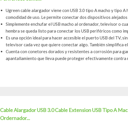
Ugreen cable alargador viene con USB 3.0 tipo A macho y tipo A 
comodidad de uso. Le permite conectar dos dispositivos alejados en
Simplemente enchufar el USB macho al ordenador, televisor o cual
hembra se queda listo para conectar los USB periféricos como imp
Es una opción ideal para hacer accesible el puerto USB del TV, sin
televisor cada vez que quiere conectar algo. También simplifica el 
Cuenta con conetores dorados y resistentes a corrosión para gara
apantallamiento que lleva puede proteger efectivamente contra ru
Cable Alargador USB 3.0 Cable Extension USB Tipo A Ma
Ordernador...