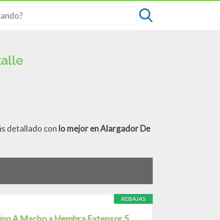
alle
ás detallado con
lo mejor en Alargador De
REBAJAS
ipo A Macho a Hembra Extensor 5