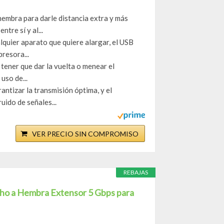
hembra para darle distancia extra y más
tre sí y al...
quier aparato que quiere alargar, el USB
resora...
 tener que dar la vuelta o menear el
uso de...
ntizar la transmisión óptima, y el
ido de señales...
VER PRECIO SIN COMPROMISO
REBAJAS
cho a Hembra Extensor 5 Gbps para