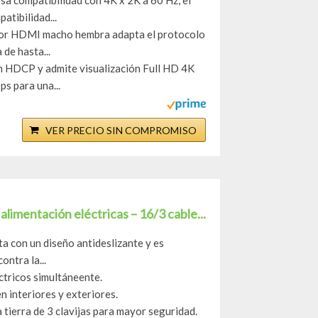
sa compatibilidad con 4K x 2K a 60 Hz, el
atibilidad...
ador HDMI macho hembra adapta el protocolo
de hasta...
n HDCP y admite visualización Full HD 4K
s para una...
VER PRECIO SIN COMPROMISO
limentación eléctricas – 16/3 cable...
ta con un diseño antideslizante y es
ontra la...
ctricos simultáneente.
n interiores y exteriores.
 tierra de 3 clavijas para mayor seguridad.