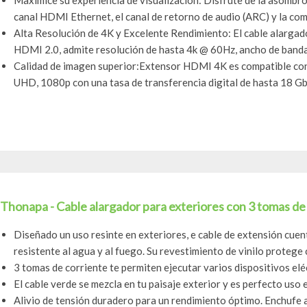
Maximice su experiencia de visualización: Disfrute de la asombro
canal HDMI Ethernet, el canal de retorno de audio (ARC) y la comp
Alta Resolución de 4K y Excelente Rendimiento: El cable alarg
HDMI 2.0, admite resolución de hasta 4k @ 60Hz, ancho de banda 
Calidad de imagen superior:Extensor HDMI 4K es compatible co
UHD, 1080p con una tasa de transferencia digital de hasta 18 Gbp
Thonapa - Cable alargador para exteriores con 3 tomas de a
Diseñado un uso resinte en exteriores, e cable de extensión cuen
resistente al agua y al fuego. Su revestimiento de vinilo protege c
3 tomas de corriente te permiten ejecutar varios dispositivos elé
El cable verde se mezcla en tu paisaje exterior y es perfecto uso e
Alivio de tensión duradero para un rendimiento óptimo. Enchufe a