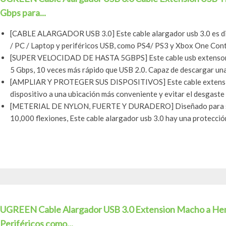
Gbps para...
[CABLE ALARGADOR USB 3.0] Este cable alargador usb 3.0 es di
/ PC / Laptop y periféricos USB, como PS4/ PS3 y Xbox One Contr
[SUPER VELOCIDAD DE HASTA 5GBPS] Este cable usb extensor ad
5 Gbps, 10 veces más rápido que USB 2.0. Capaz de descargar una p
[AMPLIAR Y PROTEGER SUS DISPOSITIVOS] Este cable extensio
dispositivo a una ubicación más conveniente y evitar el desgaste 
[METERIAL DE NYLON, FUERTE Y DURADERO] Diseñado para sop
10,000 flexiones, Este cable alargador usb 3.0 hay una protección
UGREEN Cable Alargador USB 3.0 Extension Macho a He
Periféricos como...