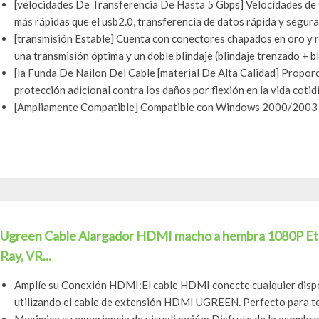
[velocidades De Transferencia De Hasta 5 Gbps] Velocidades de t
más rápidas que el usb2.0, transferencia de datos rápida y segura 
[transmisión Estable] Cuenta con conectores chapados en oro y r
una transmisión óptima y un doble blindaje (blindaje trenzado + bli
[la Funda De Nailon Del Cable [material De Alta Calidad] Propor
protección adicional contra los daños por flexión en la vida cotid
[Ampliamente Compatible] Compatible con Windows 2000/2003 / 
Ugreen Cable Alargador HDMI macho a hembra 1080P Eth
Ray, VR...
Amplíe su Conexión HDMI:El cable HDMI conecte cualquier dispo
utilizando el cable de extensión HDMI UGREEN. Perfecto para te