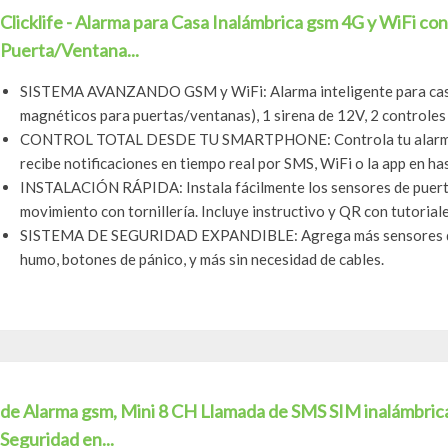
Clicklife - Alarma para Casa Inalámbrica gsm 4G y WiFi c
Puerta/Ventana...
SISTEMA AVANZANDO GSM y WiFi: Alarma inteligente para casa
magnéticos para puertas/ventanas), 1 sirena de 12V, 2 controles r
CONTROL TOTAL DESDE TU SMARTPHONE: Controla tu alarma a t
recibe notificaciones en tiempo real por SMS, WiFi o la app en ha
INSTALACIÓN RÁPIDA: Instala fácilmente los sensores de puert
movimiento con tornillería. Incluye instructivo y QR con tutoriale
SISTEMA DE SEGURIDAD EXPANDIBLE: Agrega más sensores de p
humo, botones de pánico, y más sin necesidad de cables.
de Alarma gsm, Mini 8 CH Llamada de SMS SIM inalámbrica
Seguridad en...