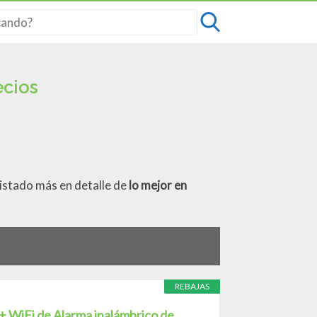
ecios
 listado más en detalle de
lo mejor en
REBAJAS
+ WiFi de Alarma inalámbrico de