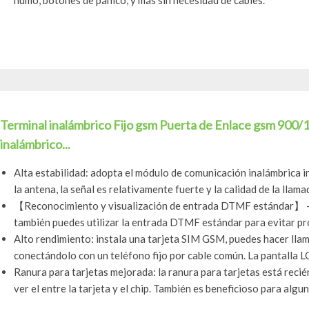
humo, botones de pánico, y más sin necesidad de cables.
Terminal inalámbrico Fijo gsm Puerta de Enlace gsm 90
inalámbrico...
Alta estabilidad: adopta el módulo de comunicación inalámbrica i
la antena, la señal es relativamente fuerte y la calidad de la llamad
【Reconocimiento y visualización de entrada DTMF estándar】 --
también puedes utilizar la entrada DTMF estándar para evitar pr
Alto rendimiento: instala una tarjeta SIM GSM, puedes hacer llam
conectándolo con un teléfono fijo por cable común. La pantalla L
Ranura para tarjetas mejorada: la ranura para tarjetas está recié
ver el entre la tarjeta y el chip. También es beneficioso para algun