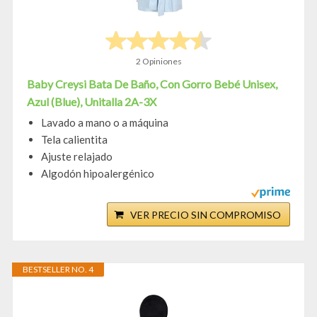
2 Opiniones
Baby Creysi Bata De Baño, Con Gorro Bebé Unisex,
Azul (Blue), Unitalla 2A-3X
Lavado a mano o a máquina
Tela calientita
Ajuste relajado
Algodón hipoalergénico
VER PRECIO SIN COMPROMISO
BESTSELLER NO. 4