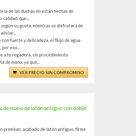
ría de las duchas en están hechas de
calidad, que...
 según su gusta, mientras se disfrutará de
liviar...
con fuerte y delicadeza, el flujo de agua
por eso...
e a tu regadera, sin procedimiento
a de mano, ya que...
VER PRECIO SIN COMPROMISO
a de mano de latón antiguo con doble
ón premium, acabado de latón antiguo, firme