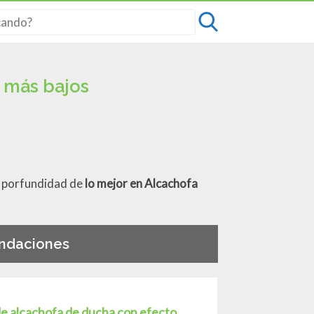
 más bajos
en porfundidad de
lo mejor en Alcachofa
endaciones
de alcachofa de ducha con efecto