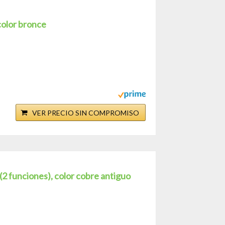
color bronce
VER PRECIO SIN COMPROMISO
2 funciones), color cobre antiguo