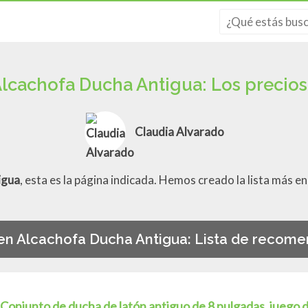
lcachofa Ducha Antigua: Los precios
Claudia Alvarado
igua
, esta es la página indicada. Hemos creado la lista más 
en Alcachofa Ducha Antigua: Lista de recom
Conjunto de ducha de latón antiguo de 8 pulgadas, juego 