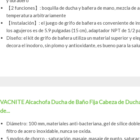
y duradero
【2 funciones】: boquilla de ducha y bañera de mano, mezcla de agu
temperatura arbitrariamente
【Instalación】: el juego de grifo de bañera es conveniente de inst
los agujeros es de 5.9 pulgadas (15 cm), adaptador NPT de 1/2 par
Diseño: el kit de grifo de bañera utiliza un material superior y 
decora el inodoro, sin plomo y antioxidante, es bueno para la salud
VACNITE Alcachofa Ducha de Baño Fija Cabeza de Ducha 
de...
Diámetro: 100 mm, materiales anti-bacteriana, gel de sílice dobl
filtro de acero inoxidable, nunca se oxida.
5 modos de chorro - saturación, masaje, masaje de punto, saturac