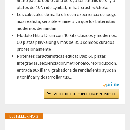
Snare pad de doble zona de 8", 3 tom drums de 8" y 3
platos de 10": ride cymbal, hi-hat, crash w/choke
Los cabezales de malla ofrecen experiencia de juego
más realista, sensible e inmersiva que los bateristas
modernos demandan
Módulo Nitro Drum con 40 kits clásicos y modernos,
60 pistas play-along y más de 350 sonidos curados
profesionalmente
Potentes características educativas: 60 pistas
integradas, secuenciador, metrónomo, reproducción,
entrada auxiliar y grabadora de rendimiento ayudan
a tonificar y desarrollar tus...
VER PRECIO SIN COMPROMISO
BESTSELLER NO. 2