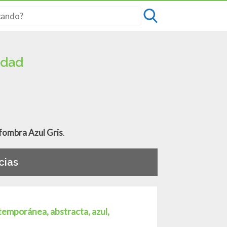
idad
lfombra Azul Gris
.
cias
temporánea, abstracta, azul,