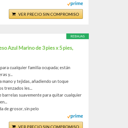
VER PRECIO SIN COMPROMISO
REBAJAS
 Azul Marino de 3 pies x 5 pies,
 para cualquier familia ocupada; están
as y...
a mano y tejidas, añadiendo un toque
s trenzados les...
te barrelas suavemente para quitar cualquier
n...
a de grosor, sin pelo
VER PRECIO SIN COMPROMISO