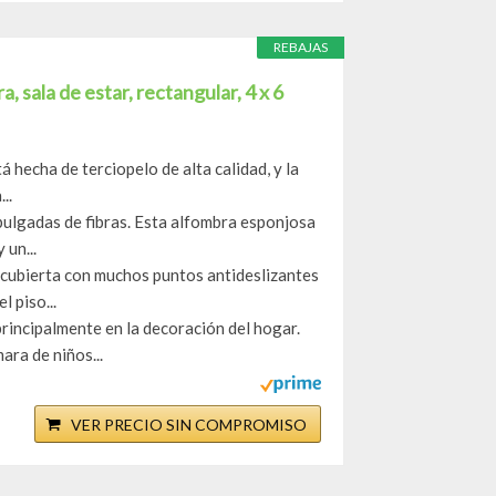
REBAJAS
 sala de estar, rectangular, 4 x 6
á hecha de terciopelo de alta calidad, y la
..
pulgadas de fibras. Esta alfombra esponjosa
 un...
á cubierta con muchos puntos antideslizantes
l piso...
rincipalmente en la decoración del hogar.
ra de niños...
VER PRECIO SIN COMPROMISO