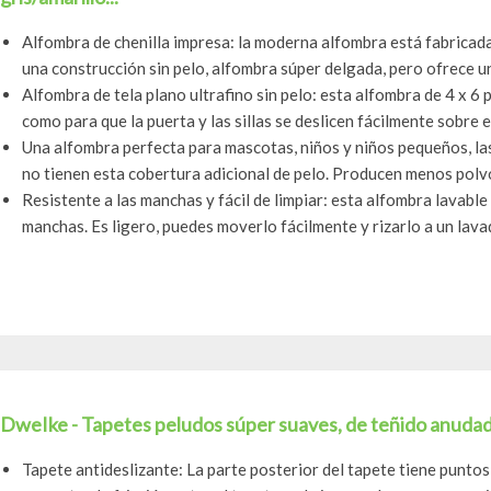
Alfombra de chenilla impresa: la moderna alfombra está fabricada
una construcción sin pelo, alfombra súper delgada, pero ofrece un
Alfombra de tela plano ultrafino sin pelo: esta alfombra de 4 x 6
como para que la puerta y las sillas se deslicen fácilmente sobre ell
Una alfombra perfecta para mascotas, niños y niños pequeños, la
no tienen esta cobertura adicional de pelo. Producen menos polvo
Resistente a las manchas y fácil de limpiar: esta alfombra lavabl
manchas. Es ligero, puedes moverlo fácilmente y rizarlo a un lava
DweIke - Tapetes peludos súper suaves, de teñido anudado,
Tapete antideslizante: La parte posterior del tapete tiene puntos