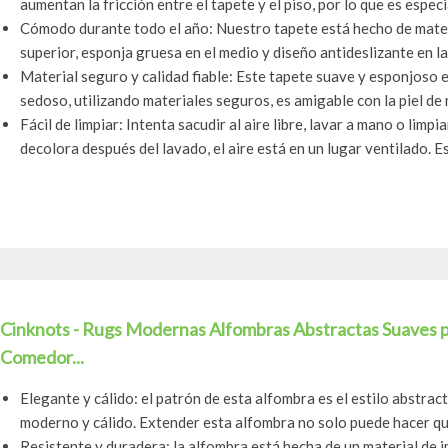
aumentan la fricción entre el tapete y el piso, por lo que es especi
Cómodo durante todo el año: Nuestro tapete está hecho de materia
superior, esponja gruesa en el medio y diseño antideslizante en la 
Material seguro y calidad fiable: Este tapete suave y esponjoso 
sedoso, utilizando materiales seguros, es amigable con la piel de 
Fácil de limpiar: Intenta sacudir al aire libre, lavar a mano o lim
decolora después del lavado, el aire está en un lugar ventilado. Est
Cinknots - Rugs Modernas Alfombras Abstractas Suaves p
Comedor...
Elegante y cálido: el patrón de esta alfombra es el estilo abstr
moderno y cálido. Extender esta alfombra no solo puede hacer que 
Resistente y duradera: la alfombra está hecha de un material de im