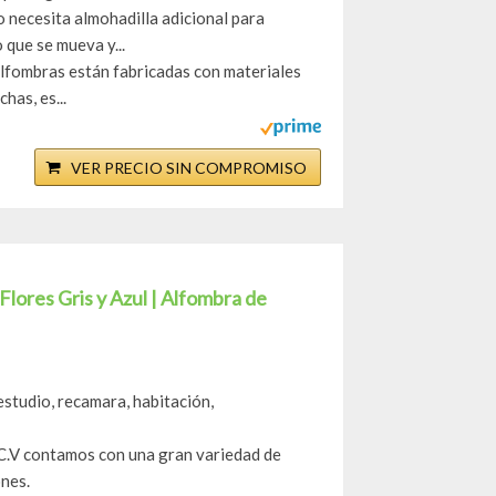
o necesita almohadilla adicional para
 que se mueva y...
alfombras están fabricadas con materiales
has, es...
VER PRECIO SIN COMPROMISO
lores Gris y Azul | Alfombra de
 estudio, recamara, habitación,
C.V contamos con una gran variedad de
ones.