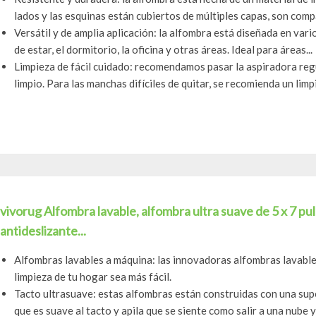
lados y las esquinas están cubiertos de múltiples capas, son compa
Versátil y de amplia aplicación: la alfombra está diseñada en var
de estar, el dormitorio, la oficina y otras áreas. Ideal para áreas...
Limpieza de fácil cuidado: recomendamos pasar la aspiradora reg
limpio. Para las manchas difíciles de quitar, se recomienda un limpi
vivorug Alfombra lavable, alfombra ultra suave de 5 x 7 pu
antideslizante...
Alfombras lavables a máquina: las innovadoras alfombras lavable
limpieza de tu hogar sea más fácil.
Tacto ultrasuave: estas alfombras están construidas con una supe
que es suave al tacto y apila que se siente como salir a una nube y