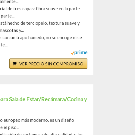
almente...
l de tres capas: fibra suave en la parte
parte...
está hecho de terciopelo, textura suave y
mascotas y...
piar con un trapo húmedo, no se encoge ni se
e...
VER PRECIO SIN COMPROMISO
ara Sala de Estar/Recámara/Cocina y
acto europeo más moderno, es un diseño
el piso...
itación de cachemira de alta calidad, y los