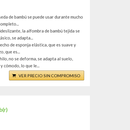
 seda de bambú se puede usar durante mucho
completo...
slizante, la alfombra de bambú tejida se
sico, se adapta...
ho de esponja elástica, que es suave y
, que es...
o, no se deforma, se adapta al suelo,
 cómodo, lo que le...
VER PRECIO SIN COMPROMISO
b(r)