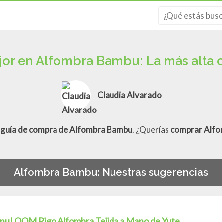
or en Alfombra Bambu: La más alta 
Claudia Alvarado
a
guía de compra de Alfombra Bambu
. ¿Querías
comprar Alf
Alfombra Bambu: Nuestras sugerencias
nuLOOM Rigo Alfombra Tejida a Mano de Yute