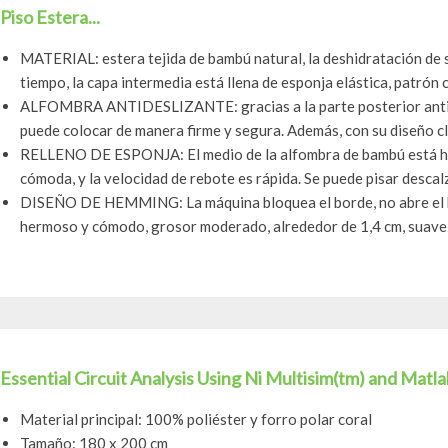
Piso Estera...
MATERIAL: estera tejida de bambú natural, la deshidratación de
tiempo, la capa intermedia está llena de esponja elástica, patrón 
ALFOMBRA ANTIDESLIZANTE: gracias a la parte posterior antide
puede colocar de manera firme y segura. Además, con su diseño clá
RELLENO DE ESPONJA: El medio de la alfombra de bambú está hec
cómoda, y la velocidad de rebote es rápida. Se puede pisar descalzo
DISEÑO DE HEMMING: La máquina bloquea el borde, no abre el hil
hermoso y cómodo, grosor moderado, alrededor de 1,4 cm, suave y
Essential Circuit Analysis Using Ni Multisim(tm) and Matla
Material principal: 100% poliéster y forro polar coral
Tamaño: 180 x 200 cm