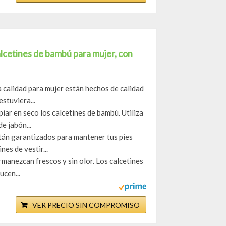
lcetines de bambú para mujer, con
a calidad para mujer están hechos de calidad
stuviera...
iar en seco los calcetines de bambú. Utiliza
e jabón...
tán garantizados para mantener tus pies
es de vestir...
ermanezcan frescos y sin olor. Los calcetines
cen...
VER PRECIO SIN COMPROMISO